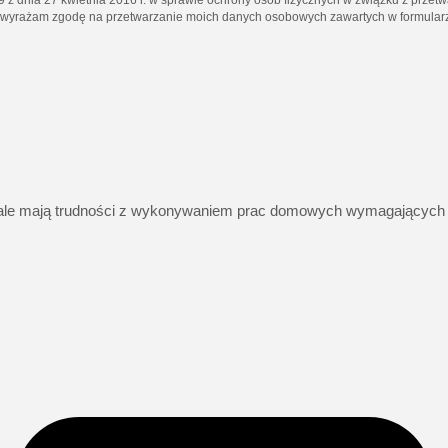
, wyrażam zgodę na przetwarzanie moich danych osobowych zawartych w formularz
ń, ale mają trudności z wykonywaniem prac domowych wymagających