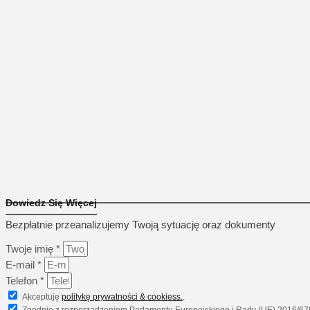
Dowiedz Się Więcej
Bezpłatnie przeanalizujemy Twoją sytuację oraz dokumenty
Twoje imię *
E-mail *
Telefon *
Akceptuję
politykę prywatności & cookiess.
.
Zgodnie z rozporządzeniem Parlamentu Europejskiego i Rady (UE) 2016/679