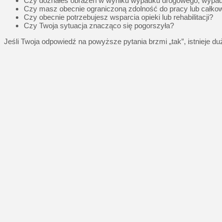
Czy doznałeś obrażeń w wyniku wypadku drogowego, wypadk
Czy masz obecnie ograniczoną zdolność do pracy lub całk
Czy obecnie potrzebujesz wsparcia opieki lub rehabilitacji?
Czy Twoja sytuacja znacząco się pogorszyła?
Jeśli Twoja odpowiedź na powyższe pytania brzmi „tak”, istniej