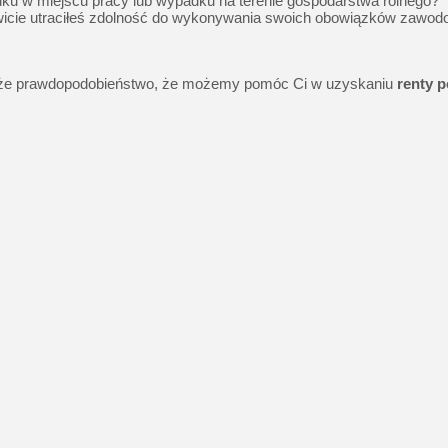
u w miejscu pracy lub wypadku na terenie gospodarstwa rolnego?
owicie utraciłeś zdolność do wykonywania swoich obowiązków zawo
e duże prawdopodobieństwo, że możemy pomóc Ci w uzyskaniu
renty 